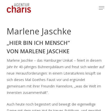
Skip
Menu
to
main
content
Marlene Jaschke
„HIER BIN ICH MENSCH“
VON MARLENE JASCHKE
Marlene Jaschke – das Hamburger Unikat – feiert in diesem
Jahr ihr 40-jähriges Bühnenjubiläum und freut sich wieder auf
neue Herausforderungen: In einem Literaturkreis knüpft sie
sich dieses Mal Goethes Faust vor und ergründet
gemeinsam mit ihrer Freundin Hannelore, „was die Welt im
Innersten zusammenhält“.
Auch heute noch begeistert und bewegt die eigenwillige
Dame mit dem roten Hut ihr treues Publikum, und gewährt